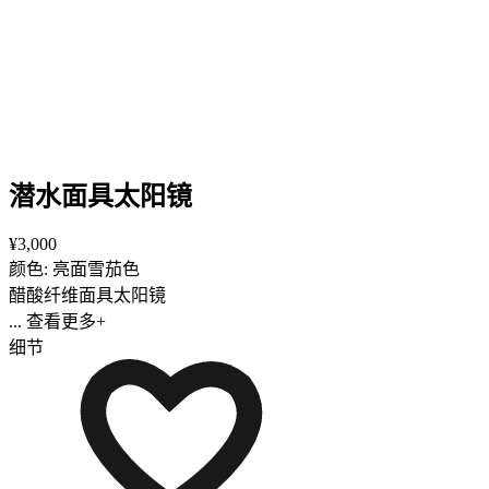
潜水面具太阳镜
¥3,000
颜色: 亮面雪茄色
醋酸纤维面具太阳镜
... 查看更多+
细节