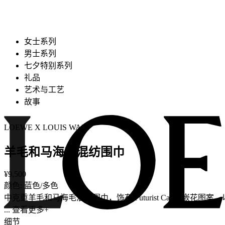
女士系列
男士系列
七夕特别系列
礼品
艺术与工艺
故事
LOEWE X LOUIS WAIN
羊毛和马海毛混纺围巾
¥9,500
颜色: 蓝色/多色
中克重羊毛和马海毛混纺围巾，饰有 Futurist Cat 和嵌花图案，以及手
... 查看更多+
细节