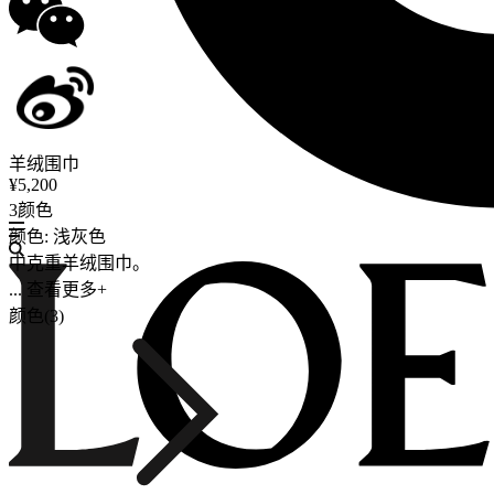
羊绒围巾
¥5,200
3颜色
颜色: 浅灰色
中克重羊绒围巾。
... 查看更多+
颜色(3)