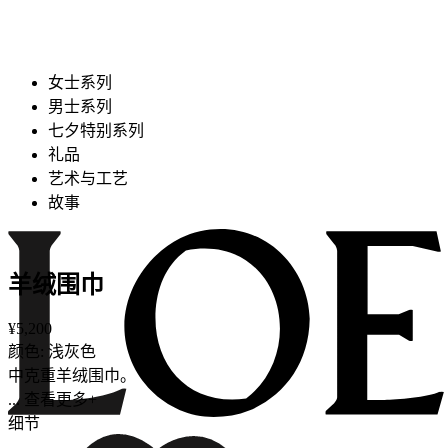
女士系列
男士系列
七夕特别系列
礼品
艺术与工艺
故事
羊绒围巾
¥5,200
颜色: 浅灰色
中克重羊绒围巾。
... 查看更多+
细节