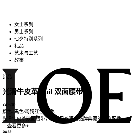
女士系列
男士系列
七夕特别系列
礼品
艺术与工艺
故事
新品
光滑牛皮革 Coil 双面腰带
¥4,600
颜色: 黑色/粉铜红色/金色
光滑牛皮革双面腰带，饰有灵感源自品牌典藏的盘绕配件。
... 查看更多+
细节