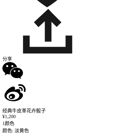
分享
经典牛皮革花卉骰子
¥1,200
1颜色
颜色: 淡黄色