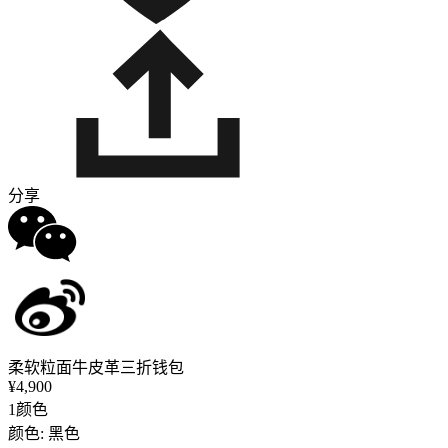
分享
柔软粒面牛皮革三折钱包
¥4,900
1颜色
颜色: 黑色