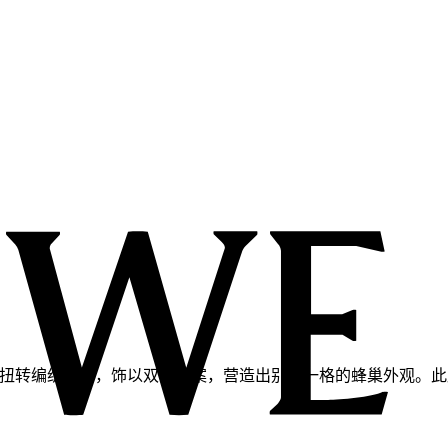
棕榈叶扭转编织工艺，饰以双色图案，营造出别具一格的蜂巢外观