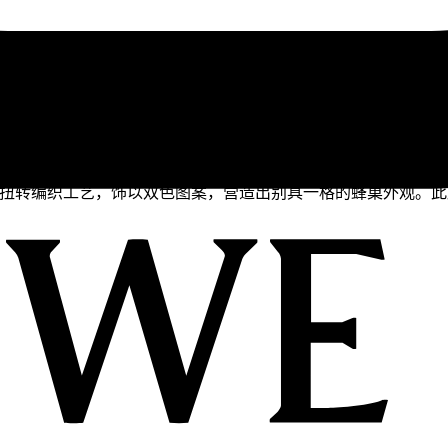
棕榈叶扭转编织工艺，饰以双色图案，营造出别具一格的蜂巢外观