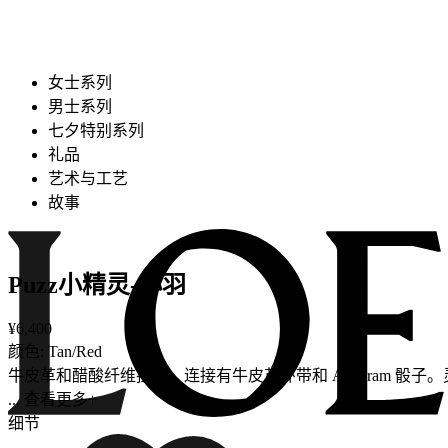
女士系列
男士系列
七夕特别系列
礼品
艺术与工艺
故事
Puzz小精灵-小羽
¥6,400
颜色: Tan/Red
牛皮革和醋酸纤维挂饰，连接有牛皮革环带和 Anagram 骰子。灵感源自 Pu
... 查看更多+
细节