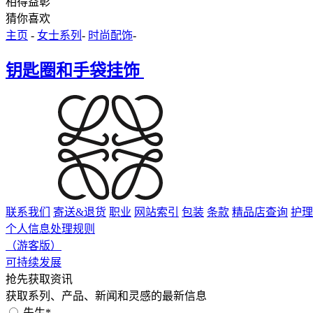
相得益彰
猜你喜欢
主页
-
女士系列
-
时尚配饰
-
钥匙圈和手袋挂饰
联系我们
寄送&退货
职业
网站索引
包装
条款
精品店查询
护理
个人信息处理规则
（游客版）
可持续发展
抢先获取资讯
获取系列、产品、新闻和灵感的最新信息
先生*