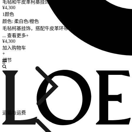
毛毡和牛皮革柯基挂饰
¥4,300
1颜色
颜色: 柔白色/橙色
毛毡柯基挂饰，搭配牛皮革环带和 Anagram 骰子。
... 查看更多+
¥4,300
加入购物车
+
细节
运输与运费