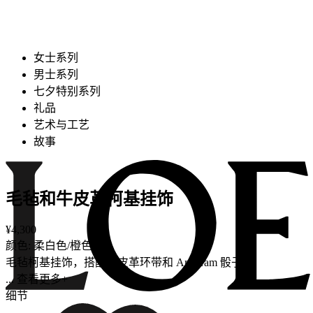
女士系列
男士系列
七夕特别系列
礼品
艺术与工艺
故事
毛毡和牛皮革柯基挂饰
¥4,300
颜色: 柔白色/橙色
毛毡柯基挂饰，搭配牛皮革环带和 Anagram 骰子。
... 查看更多+
细节