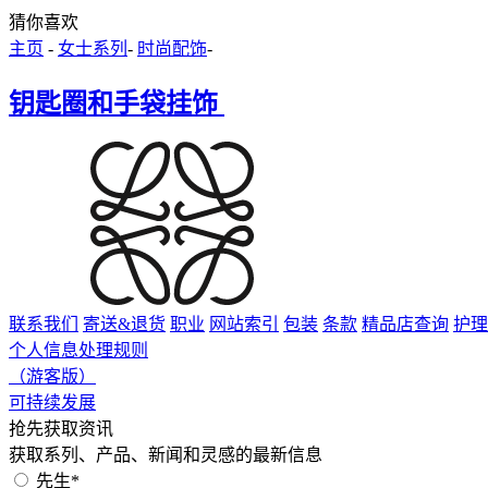
猜你喜欢
主页
-
女士系列
-
时尚配饰
-
钥匙圈和手袋挂饰
联系我们
寄送&退货
职业
网站索引
包装
条款
精品店查询
护理
个人信息处理规则
（游客版）
可持续发展
抢先获取资讯
获取系列、产品、新闻和灵感的最新信息
先生*