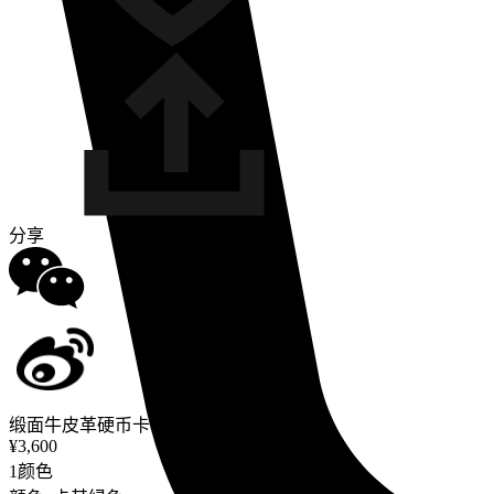
分享
缎面牛皮革硬币卡包
¥3,600
1颜色