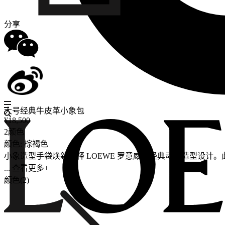
分享
大号经典牛皮革小象包
¥18,500
2颜色
颜色: 棕褐色
小象造型手袋焕新诠释 LOEWE 罗意威的经典动物造型设计
... 查看更多+
颜色(2)