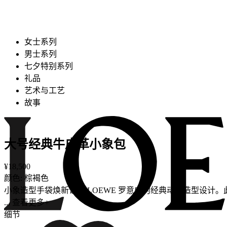
女士系列
男士系列
七夕特别系列
礼品
艺术与工艺
故事
大号经典牛皮革小象包
¥18,500
颜色: 棕褐色
小象造型手袋焕新诠释 LOEWE 罗意威的经典动物造型设计
... 查看更多+
细节