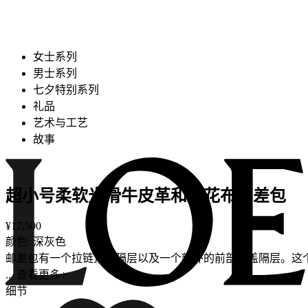
女士系列
男士系列
七夕特别系列
礼品
艺术与工艺
故事
超小号柔软光滑牛皮革和提花布邮差包
¥17,500
颜色: 深灰色
邮差包有一个拉链顶部隔层以及一个额外的前部翻盖隔层。这个版
... 查看更多+
细节