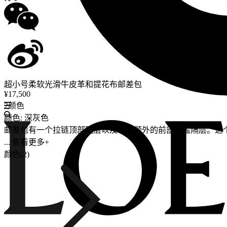
超小号柔软光滑牛皮革和提花布邮差包
¥17,500
2颜色
颜色: 深灰色
邮差包有一个拉链顶部隔层以及一个额外的前部翻盖隔层。这个版
... 查看更多+
颜色(2)