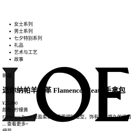
女士系列
男士系列
七夕特别系列
礼品
艺术与工艺
故事
新品
迷你纳帕羊皮革 Flamenco Pleats 手拿包
¥25,900
颜色: 柠檬黄
Flamenco Purse 轻盈柔软，采用褶皱造型，饰有历
... 查看更多+
细节