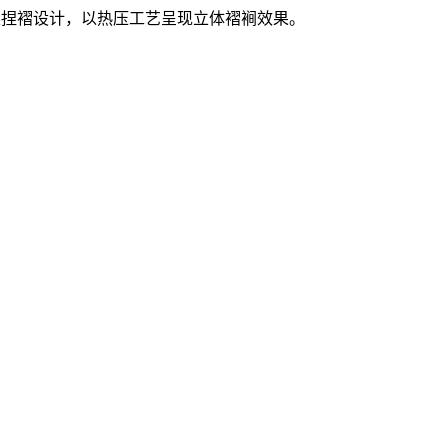
现轻柔捏褶设计，以热压工艺呈现立体褶裥效果。