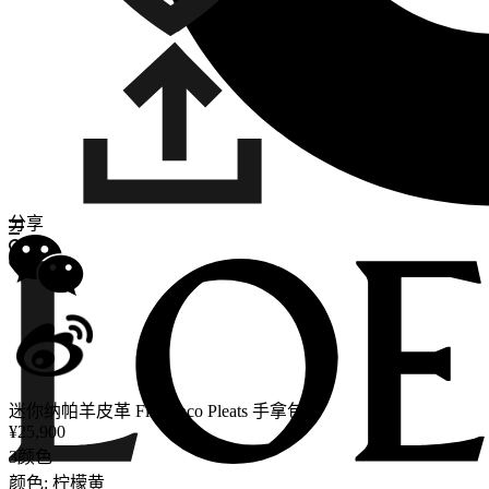
分享
迷你纳帕羊皮革 Flamenco Pleats 手拿包
¥25,900
3颜色
颜色: 柠檬黄