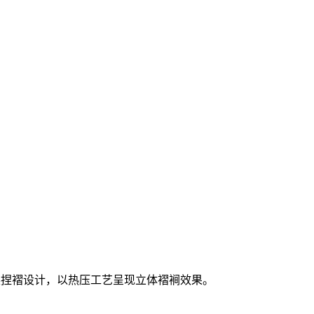
现轻柔捏褶设计，以热压工艺呈现立体褶裥效果。