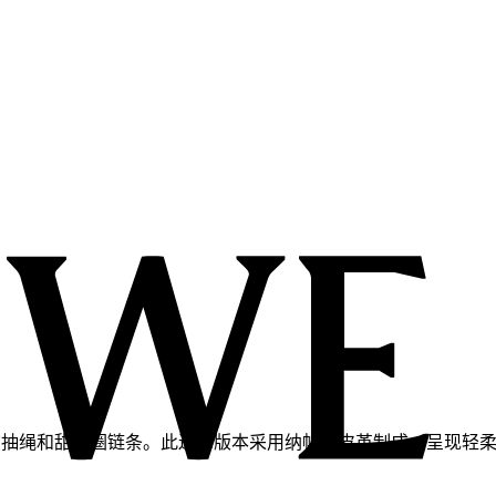
史悠久的绳结抽绳和甜甜圈链条。此迷你版本采用纳帕羊皮革制成，呈