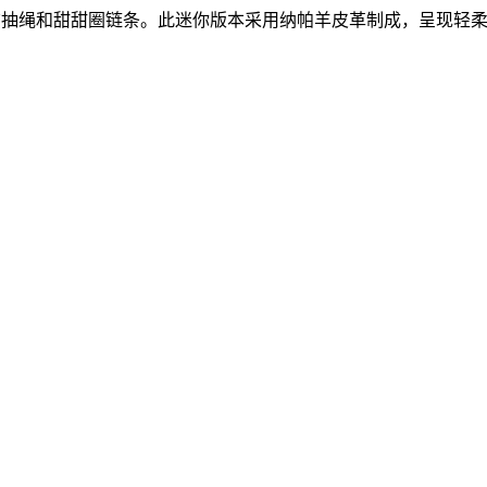
史悠久的绳结抽绳和甜甜圈链条。此迷你版本采用纳帕羊皮革制成，呈