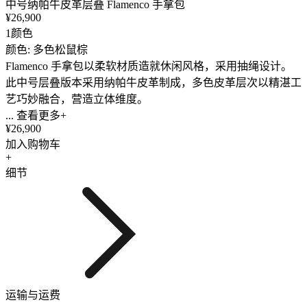
中号纳帕牛皮革层叠 Flamenco 手拿包
¥26,900
1颜色
颜色: 多色松鼠棕
Flamenco 手拿包以柔软材质造就休闲风格，采用抽绳设计。
此中号层叠版本采用纳帕牛皮革制成，多色皮革层次以精湛工
艺巧妙融合，营造立体维度。
... 查看更多+
¥26,900
加入购物车
+
细节
运输与运费